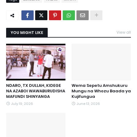
YOU MIGHT LIKE
View all
NDARO, TX DULLAH, KIDEGE
Wema Sepetu Amshukuru
NA AZABOI WAWABURUDISHA
Mungu na Whozu Baada ya
MAFUNDI SHINYANGA
Kujifungua
July 19, 2026
June 13, 2026