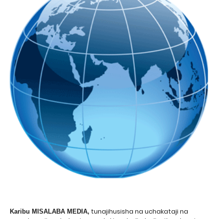
tunajihusisha na uchakataji na
Karibu MISALABA MEDIA,