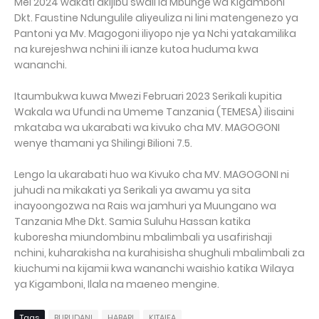
Mei 2024 wakati akijibu swali la Mbunge wa Kigamboni
Dkt. Faustine Ndungulile aliyeuliza ni lini matengenezo ya
Pantoni ya Mv. Magogoni iliyopo nje ya Nchi yatakamilika
na kurejeshwa nchini ili ianze kutoa huduma kwa
wananchi.
Itaumbukwa kuwa Mwezi Februari 2023 Serikali kupitia
Wakala wa Ufundi na Umeme Tanzania (TEMESA) ilisaini
mkataba wa ukarabati wa kivuko cha MV. MAGOGONI
wenye thamani ya Shilingi Bilioni 7.5.
Lengo la ukarabati huo wa Kivuko cha MV. MAGOGONI ni
juhudi na mikakati ya Serikali ya awamu ya sita
inayoongozwa na Rais wa jamhuri ya Muungano wa
Tanzania Mhe Dkt. Samia Suluhu Hassan katika
kuboresha miundombinu mbalimbali ya usafirishaji
nchini, kuharakisha na kurahisisha shughuli mbalimbali za
kiuchumi na kijamii kwa wananchi waishio katika Wilaya
ya Kigamboni, Ilala na maeneo mengine.
Tags
BURUDANI
HABARI
KITAIFA