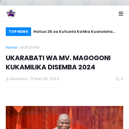
"
UCHOJI (Offical
Hatua 26 za Kufuata Katika Kuanzisha
MA
TOP NEWS
Biashara Ndogondogo
Home
BURUDANI
UKARABATI WA MV. MAGOGONI
KUKAMILIKA DISEMBA 2024
Misalaba
May 30, 2024
0