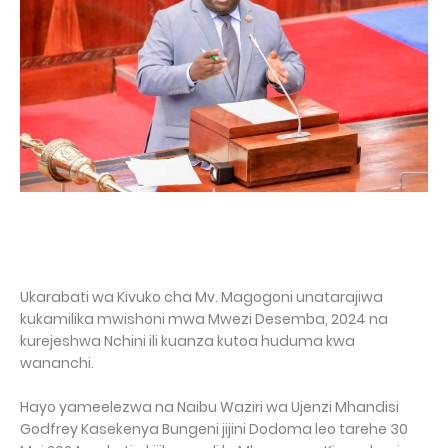
Ukarabati wa Kivuko cha Mv. Magogoni unatarajiwa
kukamilika mwishoni mwa Mwezi Desemba, 2024 na
kurejeshwa Nchini ili kuanza kutoa huduma kwa
wananchi.
Hayo yameelezwa na Naibu Waziri wa Ujenzi Mhandisi
Godfrey Kasekenya Bungeni jijini Dodoma leo tarehe 30