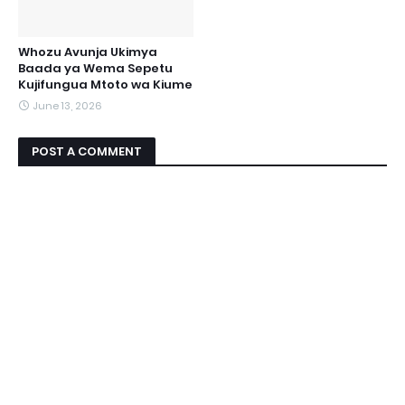
Whozu Avunja Ukimya
Baada ya Wema Sepetu
Kujifungua Mtoto wa Kiume
June 13, 2026
POST A COMMENT