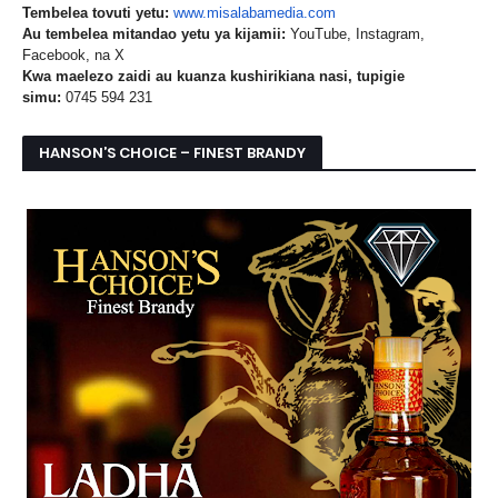
Tembelea tovuti yetu:
www.misalabamedia.com
Au tembelea mitandao yetu ya kijamii:
YouTube, Instagram,
Facebook, na X
Kwa maelezo zaidi au kuanza kushirikiana nasi, tupigie
simu:
0745 594 231
HANSON’S CHOICE – FINEST BRANDY