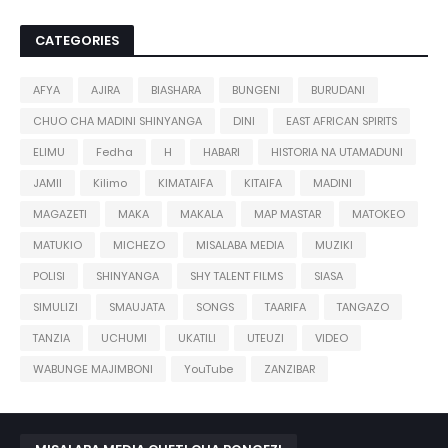
CATEGORIES
AFYA
AJIRA
BIASHARA
BUNGENI
BURUDANI
CHUO CHA MADINI SHINYANGA
DINI
EAST AFRICAN SPIRITS
ELIMU
Fedha
H
HABARI
HISTORIA NA UTAMADUNI
JAMII
Kilimo
KIMATAIFA
KITAIFA
MADINI
MAGAZETI
MAKA
MAKALA
MAP MASTAR
MATOKEO
MATUKIO
MICHEZO
MISALABA MEDIA
MUZIKI
POLISI
SHINYANGA
SHY TALENT FILMS
SIASA
SIMULIZI
SMAUJATA
SONGS
TAARIFA
TANGAZO
TANZIA
UCHUMI
UKATILI
UTEUZI
VIDEO
WABUNGE MAJIMBONI
YouTube
ZANZIBAR