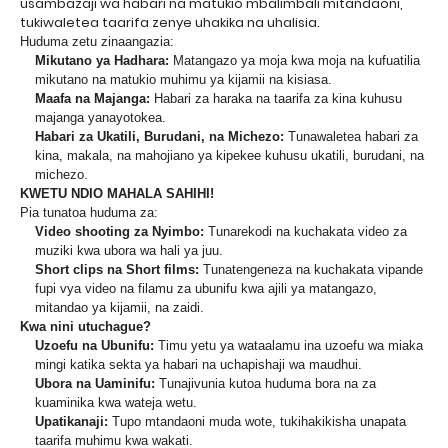
usambazaji wa habari na matukio mbalimbali mitandaoni,
tukiwaletea taarifa zenye uhakika na uhalisia.
Huduma zetu zinaangazia:
Mikutano ya Hadhara:
Matangazo ya moja kwa moja na kufuatilia
mikutano na matukio muhimu ya kijamii na kisiasa.
Maafa na Majanga:
Habari za haraka na taarifa za kina kuhusu
majanga yanayotokea.
Habari za Ukatili, Burudani, na Michezo:
Tunawaletea habari za
kina, makala, na mahojiano ya kipekee kuhusu ukatili, burudani, na
michezo.
KWETU NDIO MAHALA SAHIHI!
Pia tunatoa huduma za:
Video shooting za Nyimbo:
Tunarekodi na kuchakata video za
muziki kwa ubora wa hali ya juu.
Short clips na Short films:
Tunatengeneza na kuchakata vipande
fupi vya video na filamu za ubunifu kwa ajili ya matangazo,
mitandao ya kijamii, na zaidi.
Kwa nini utuchague?
Uzoefu na Ubunifu:
Timu yetu ya wataalamu ina uzoefu wa miaka
mingi katika sekta ya habari na uchapishaji wa maudhui.
Ubora na Uaminifu:
Tunajivunia kutoa huduma bora na za
kuaminika kwa wateja wetu.
Upatikanaji:
Tupo mtandaoni muda wote, tukihakikisha unapata
taarifa muhimu kwa wakati.