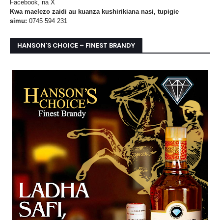
Facebook, na X
Kwa maelezo zaidi au kuanza kushirikiana nasi, tupigie
simu:
0745 594 231
HANSON’S CHOICE – FINEST BRANDY