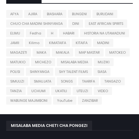
AFYA
AJIRA
BIASHARA
BUNGENI
BURUDANI
CHUO CHA MADINI SHINYANGA
DINI
EAST AFRICAN SPIRITS
ELIMU
Fedha
H
HABARI
HISTORIA NA UTAMADUNI
JAMII
Kilimo
KIMATAIFA
KITAIFA
MADINI
MAGAZETI
MAKA
MAKALA
MAP MASTAR
MATOKEO
MATUKIO
MICHEZO
MISALABA MEDIA
MUZIKI
POLISI
SHINYANGA
SHY TALENT FILMS
SIASA
SIMULIZI
SMAUJATA
SONGS
TAARIFA
TANGAZO
TANZIA
UCHUMI
UKATILI
UTEUZI
VIDEO
WABUNGE MAJIMBONI
YouTube
ZANZIBAR
MISALABA MEDIA CHETI CHA PONGEZI