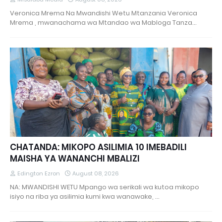
Veronica Mrema Na Mwandishi Wetu Mtanzania Veronica
Mrema , mwanachama wa Mtandao wa Mabloga Tanza…
CHATANDA: MIKOPO ASILIMIA 10 IMEBADILI
MAISHA YA WANANCHI MBALIZI
Edington Ezron
August 08, 2026
NA: MWANDISHI WETU Mpango wa serikali wa kutoa mikopo
isiyo na riba ya asilimia kumi kwa wanawake, …