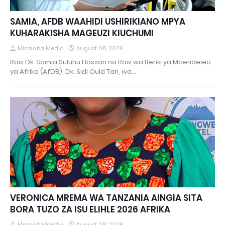
SAMIA, AFDB WAAHIDI USHIRIKIANO MPYA
KUHARAKISHA MAGEUZI KIUCHUMI
Misalaba Media
August 08, 2026
Rais Dk. Samia Suluhu Hassan na Rais wa Benki ya Maendeleo
ya Afrika (AfDB), Dk. Sidi Ould Tah, wa…
VERONICA MREMA WA TANZANIA AINGIA SITA
BORA TUZO ZA ISU ELIHLE 2026 AFRIKA
Misalaba Media
August 08, 2026