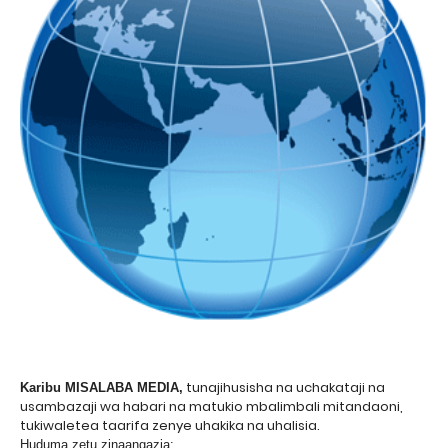
tunajihusisha na uchakataji na
Karibu MISALABA MEDIA,
usambazaji wa habari na matukio mbalimbali mitandaoni,
tukiwaletea taarifa zenye uhakika na uhalisia.
Huduma zetu zinaangazia: