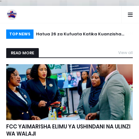
"
UCHOJI (Offical
Hatua 26 za Kufuata Katika Kuanzisha
MA
TOP NEWS
Biashara Ndogondogo
READ MORE
View all
FCC YAIMARISHA ELIMU YA USHINDANI NA ULINZI
WA WALAJI