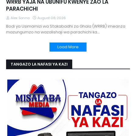
WRRB YAJA NA UBUNIFU KWENYE ZAO LA
PARACHICHI
Alex Sonna
August 08, 2026
Bodi ya Usimamizi wa Stakabadhi za Ghala (WRRB) imeanza
mazungumzo na wazalishaji wa parachichi ka…
Load More
TANGAZO LA NAFASI YA KAZI