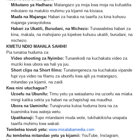
Mikutano ya Hadhara:
Matangazo ya moja kwa moja na kufuatilia
mikutano na matukio muhimu ya kijamii na kisiasa.
Maafa na Majanga:
Habari za haraka na taarifa za kina kuhusu
majanga yanayotokea.
Habari za Ukatili, Burudani, na Michezo:
Tunawaletea habari za
kina, makala, na mahojiano ya kipekee kuhusu ukatili, burudani, na
michezo.
KWETU NDIO MAHALA SAHIHI!
Pia tunatoa huduma za:
Video shooting za Nyimbo:
Tunarekodi na kuchakata video za
muziki kwa ubora wa hali ya juu.
Short clips na Short films:
Tunatengeneza na kuchakata vipande
fupi vya video na filamu za ubunifu kwa ajili ya matangazo,
mitandao ya kijamii, na zaidi.
Kwa nini utuchague?
Uzoefu na Ubunifu:
Timu yetu ya wataalamu ina uzoefu wa miaka
mingi katika sekta ya habari na uchapishaji wa maudhui.
Ubora na Uaminifu:
Tunajivunia kutoa huduma bora na za
kuaminika kwa wateja wetu.
Upatikanaji:
Tupo mtandaoni muda wote, tukihakikisha unapata
taarifa muhimu kwa wakati.
Tembelea tovuti yetu:
www.misalabamedia.com
Au tembelea mitandao yetu ya kijamii:
YouTube, Instagram,