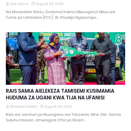
Alex Sonna
August 08, 2026
Na Mwandishi Wetu, Dodoma Kaimu Mkurugenzi Mkuu wa
Tume ya Ushindani (FCC), Bi. Khadija Ngasongw…
RAIS SAMIA AIELEKEZA TAMISEMI KUSIMAMIA
HUDUMA ZA UGANI KWA TIJA NA UFANISI
Misalaba Media
August 08, 2026
Rais wa Jamhuri ya Muungano wa Tanzania, Mhe. Dkt. Samia
Suluhu Hassan, ameiagiza Ofisi ya Waziri …