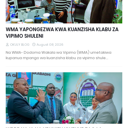
WMA YAPONGEZWA KWA KUANZISHA KLABU ZA
VIPIMO SHULENI
OKULY BLOG
August 08, 2026
Na WMA- Dodoma Wakala wa Vipimo (WMA) umetakiwa
kupanua mpango wa kuanzisha klabu za vipimo shule…