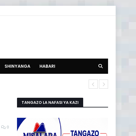
SHINYANGA
HABARI
SMS za Kube
TANGAZO LA NAFASI YA KAZI
0