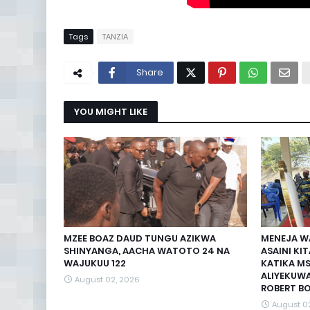
Tags
TANZIA
Share
YOU MIGHT LIKE
MZEE BOAZ DAUD TUNGU AZIKWA
MENEJA W
SHINYANGA, AACHA WATOTO 24 NA
ASAINI K
WAJUKUU 122
KATIKA MS
ALIYEKUW
August 02, 2026
ROBERT B
August 0