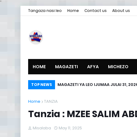
"
Tangaza nasi leo
Home
Contact us
About us
HOME
MAGAZETI
AFYA
MICHEZO
MAGAZETI YA LEO IJUMAA JULAI 31, 202
TOP NEWS
Home
TANZIA
Tanzia : MZEE SALIM A
Misalaba
May 11, 2025