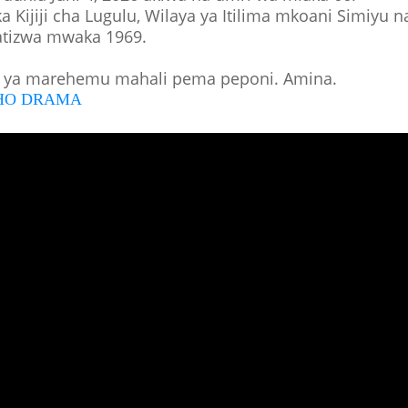
 Kijiji cha Lugulu, Wilaya ya Itilima mkoani Simiyu n
tizwa mwaka 1969.
 ya marehemu mahali pema peponi. Amina.
SHO DRAMA