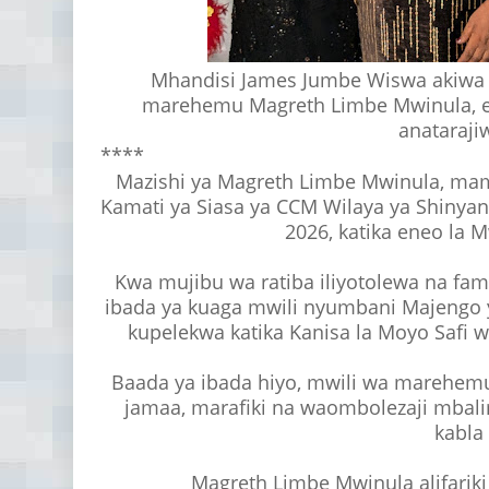
Mhandisi James Jumbe Wiswa akiwa
marehemu Magreth Limbe Mwinula, en
anataraji
****
Mazishi ya Magreth Limbe Mwinula, ma
Kamati ya Siasa ya CCM Wilaya ya Shinyang
2026, katika eneo la 
Kwa mujibu wa ratiba iliyotolewa na fami
ibada ya kuaga mwili nyumbani Majengo 
kupelekwa katika Kanisa la Moyo Safi wa
Baada ya ibada hiyo, mwili wa marehem
jamaa, marafiki na waombolezaji mbali
kabla
Magreth Limbe Mwinula alifariki