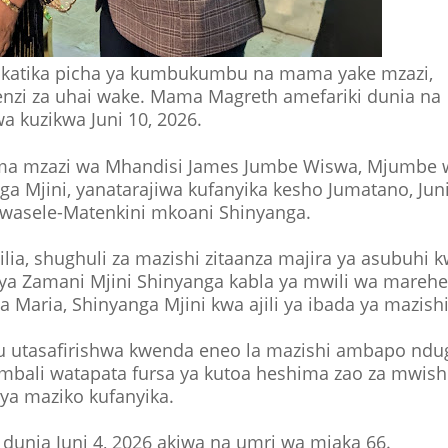
 katika picha ya kumbukumbu na mama yake mzazi,
zi za uhai wake. Mama Magreth amefariki dunia na
wa kuzikwa Juni 10, 2026.
ma mzazi wa Mhandisi James Jumbe Wiswa, Mjumbe 
a Mjini, yanatarajiwa kufanyika kesho Jumatano, Juni
Mwasele-Matenkini mkoani Shinyanga.
lia, shughuli za mazishi zitaanza majira ya asubuhi 
ya Zamani Mjini Shinyanga kabla ya mwili wa mareh
 Maria, Shinyanga Mjini kwa ajili ya ibada ya mazishi
u utasafirishwa kwenda eneo la mazishi ambapo ndu
mbali watapata fursa ya kutoa heshima zao za mwis
 ya maziko kufanyika.
 dunia Juni 4, 2026 akiwa na umri wa miaka 66.