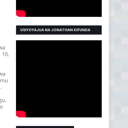
USIYOYAJUA NA JONATHAN KIFUNDA
MANYAMA
wa
 10,
kwa
emu
.
gu,
ho