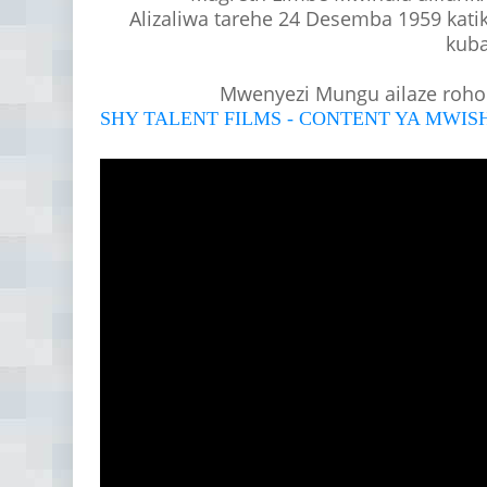
Alizaliwa tarehe 24 Desemba 1959 katika
kuba
Mwenyezi Mungu ailaze roho
SHY TALENT FILMS - CONTENT YA MWI