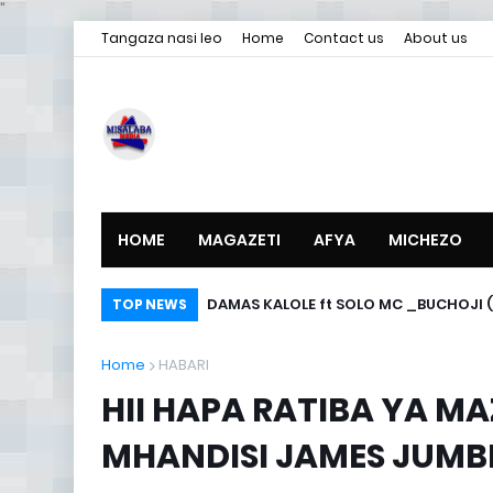
"
Tangaza nasi leo
Home
Contact us
About us
HOME
MAGAZETI
AFYA
MICHEZO
DAMAS KALOLE ft SOLO MC _BUCHOJI (
TOP NEWS
Home
HABARI
HII HAPA RATIBA YA M
MHANDISI JAMES JUMB