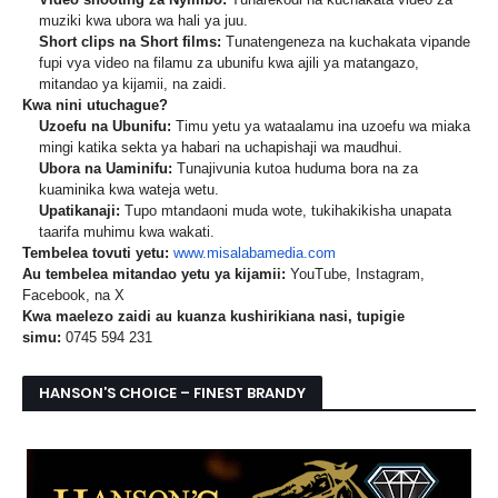
muziki kwa ubora wa hali ya juu.
Short clips na Short films:
Tunatengeneza na kuchakata vipande
fupi vya video na filamu za ubunifu kwa ajili ya matangazo,
mitandao ya kijamii, na zaidi.
Kwa nini utuchague?
Uzoefu na Ubunifu:
Timu yetu ya wataalamu ina uzoefu wa miaka
mingi katika sekta ya habari na uchapishaji wa maudhui.
Ubora na Uaminifu:
Tunajivunia kutoa huduma bora na za
kuaminika kwa wateja wetu.
Upatikanaji:
Tupo mtandaoni muda wote, tukihakikisha unapata
taarifa muhimu kwa wakati.
Tembelea tovuti yetu:
www.misalabamedia.com
Au tembelea mitandao yetu ya kijamii:
YouTube, Instagram,
Facebook, na X
Kwa maelezo zaidi au kuanza kushirikiana nasi, tupigie
simu:
0745 594 231
HANSON’S CHOICE – FINEST BRANDY