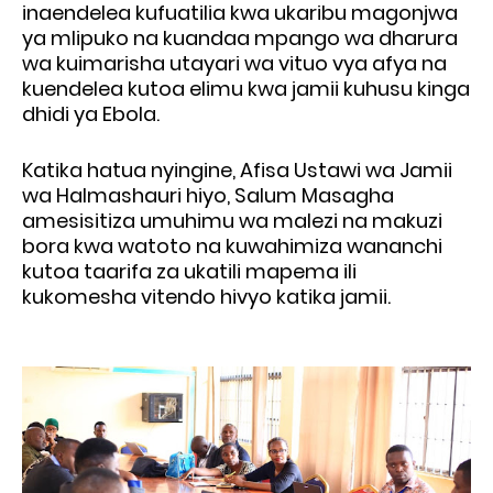
inaendelea kufuatilia kwa ukaribu magonjwa
ya mlipuko na kuandaa mpango wa dharura
wa kuimarisha utayari wa vituo vya afya na
kuendelea kutoa elimu kwa jamii kuhusu kinga
dhidi ya Ebola.
Katika hatua nyingine, Afisa Ustawi wa Jamii
wa Halmashauri hiyo, Salum Masagha
amesisitiza umuhimu wa malezi na makuzi
bora kwa watoto na kuwahimiza wananchi
kutoa taarifa za ukatili mapema ili
kukomesha vitendo hivyo katika jamii.