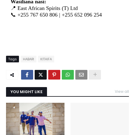
Wasiliana nasi:
📍 East African Spirits (T) Ltd
📞 +255 767 650 806 | +255 652 096 254
Tags
HABARI
KITAIFA
YOU MIGHT LIKE
View all