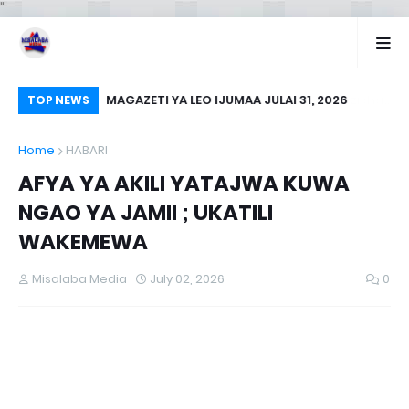
"
a Kuanzisha
MAGAZETI YA LEO IJUMAA JULAI 31, 2026
SM
TOP NEWS
Home
HABARI
AFYA YA AKILI YATAJWA KUWA
NGAO YA JAMII ; UKATILI
WAKEMEWA
Misalaba Media
July 02, 2026
0