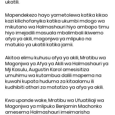
ukatili.
Mapendekezo hayo yametolewa katika kikao
kazi kilichofanyika katika ukumbi mdogo wa
mikutano wa Halmashauri hiyo ambapo timu
hiyo imejadili masuala mbalimbali ikiwemo
afya ya akili, magonjwa ya mlipuko na
matukio ya ukatili katika jamii.
Akitoa elimu kuhusu afya ya akili, Mratibu wa
Magonjwa ya Afya ya Akili wa Halmashauri ya
Mji Kasulu, Augustin Karol amesisitiza
umuhimu wa kutambua dalili mapema na
kuwahi kupata huduma za kitaalamu ili
kudhibiti athari za matatizo ya afya ya akili.
Kwa upande wake, Mratibu wa Ufuatiliaji wa
Magonjwa ya mlipuko Benjamin Machonko
amesema Halmashauri imeimarisha