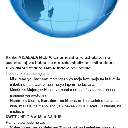
tunajihusisha na uchakataji na
Karibu MISALABA MEDIA,
usambazaji wa habari na matukio mbalimbali mitandaoni,
tukiwaletea taarifa zenye uhakika na uhalisia.
Huduma zetu zinaangazia:
Mikutano ya Hadhara:
Matangazo ya moja kwa moja na kufuatilia
mikutano na matukio muhimu ya kijamii na kisiasa.
Maafa na Majanga:
Habari za haraka na taarifa za kina kuhusu
majanga yanayotokea.
Habari za Ukatili, Burudani, na Michezo:
Tunawaletea habari za
kina, makala, na mahojiano ya kipekee kuhusu ukatili, burudani, na
michezo.
KWETU NDIO MAHALA SAHIHI!
Pia tunatoa huduma za:
Video shooting za Nyimbo:
Tunarekodi na kuchakata video za