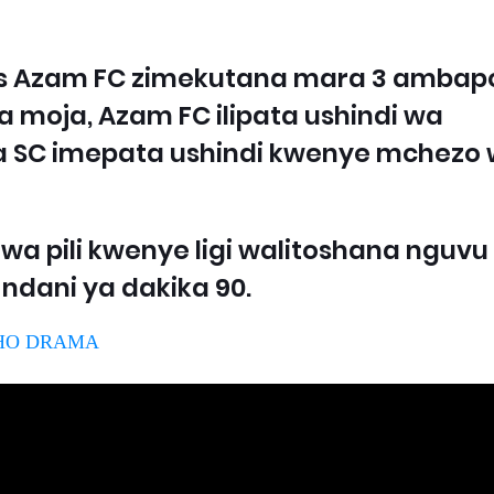
vs Azam FC zimekutana mara 3 ambap
a moja, Azam FC ilipata ushindi wa
ba SC imepata ushindi kwenye mchezo
 pili kwenye ligi walitoshana nguvu
dani ya dakika 90.
SHO DRAMA