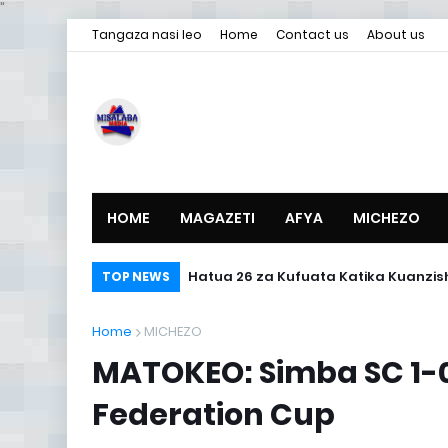
"
Tangaza nasi leo
Home
Contact us
About us
HOME
MAGAZETI
AFYA
MICHEZO
MAGAZETI YA LEO ALHAMISI JULAI 30, 
Hatua 26 za Kufuata Katika Kua
TOP NEWS
Home
MICHEZO
MATOKEO: Simba SC 1-0
Federation Cup