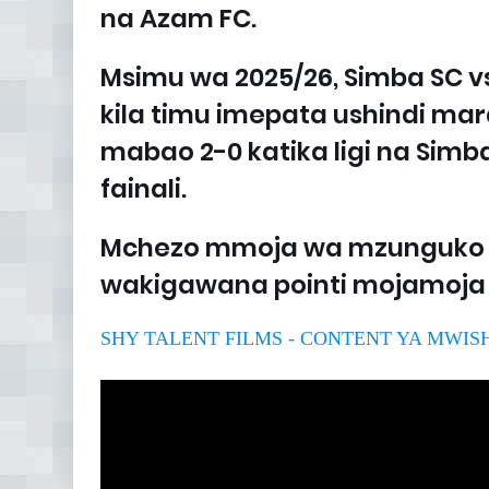
na Azam FC.
Msimu wa 2025/26, Simba SC 
kila timu imepata ushindi mar
mabao 2-0 katika ligi na Sim
fainali.
Mchezo mmoja wa mzunguko wa
wakigawana pointi mojamoja n
SHY TALENT FILMS - CONTENT YA MWI