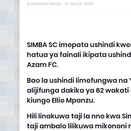
Misalaba Media
July 04, 2026
SIMBA SC imepata ushindi kw
hatua ya fainali ikipata ush
Azam FC.
Bao la ushindi limefungwa n
alijifunga dakika ya 62 wakat
kiungo Ellie Mpanzu.
Hili linakuwa taji la nne kwa S
taji ambalo lilikuwa mikonon