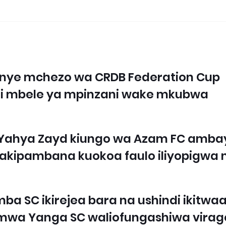
enye mchezo wa CRDB Federation Cup
indi mbele ya mpinzani wake mkubwa
a Yahya Zayd kiungo wa Azam FC amba
i akipambana kuokoa faulo iliyopigwa 
imba SC ikirejea bara na ushindi ikitwa
i mwa Yanga SC waliofungashiwa virag