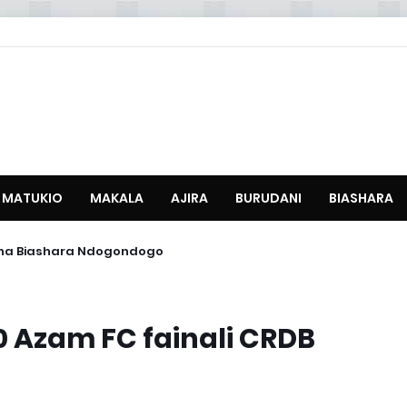
MATUKIO
MAKALA
AJIRA
BURUDANI
BIASHARA
2026
nzisha Biashara Ndogondogo
 Azam FC fainali CRDB