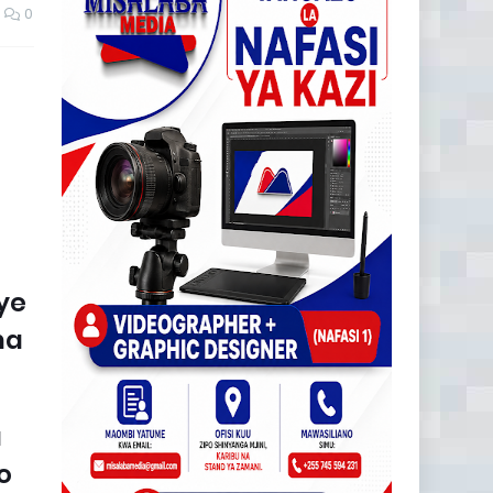
0
ye
na
a
o