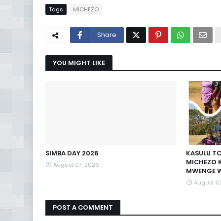
Tags
MICHEZO
Share
YOU MIGHT LIKE
SIMBA DAY 2026
KASULU T
MICHEZO 
August 07, 2026
MWENGE W
August 0
POST A COMMENT