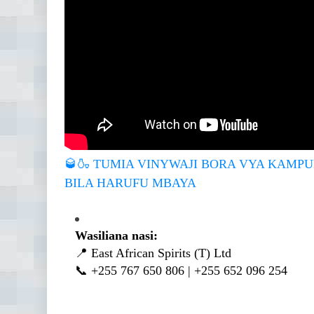
🥃🍶
TUMIA VINYWAJI BORA VYA KAMPUNI
BILA HARUFU MBAYA
Wasiliana nasi:
📍 East African Spirits (T) Ltd
📞 +255 767 650 806 | +255 652 096 254