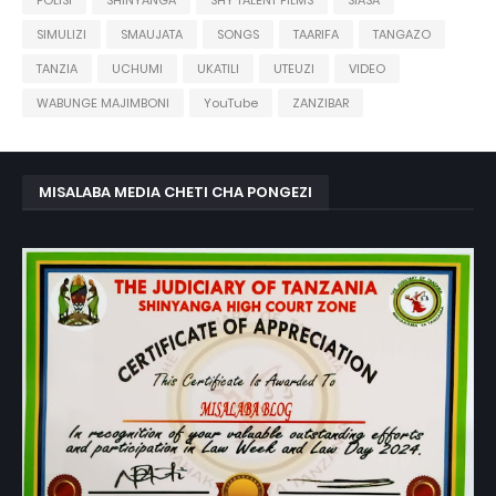
POLISI
SHINYANGA
SHY TALENT FILMS
SIASA
SIMULIZI
SMAUJATA
SONGS
TAARIFA
TANGAZO
TANZIA
UCHUMI
UKATILI
UTEUZI
VIDEO
WABUNGE MAJIMBONI
YouTube
ZANZIBAR
MISALABA MEDIA CHETI CHA PONGEZI