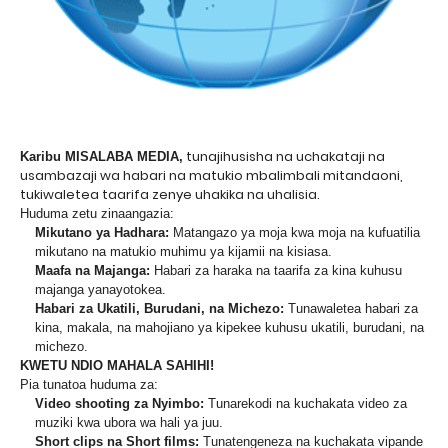
tunajihusisha na uchakataji na
Karibu MISALABA MEDIA,
usambazaji wa habari na matukio mbalimbali mitandaoni,
tukiwaletea taarifa zenye uhakika na uhalisia.
Huduma zetu zinaangazia:
Mikutano ya Hadhara:
Matangazo ya moja kwa moja na kufuatilia
mikutano na matukio muhimu ya kijamii na kisiasa.
Maafa na Majanga:
Habari za haraka na taarifa za kina kuhusu
majanga yanayotokea.
Habari za Ukatili, Burudani, na Michezo:
Tunawaletea habari za
kina, makala, na mahojiano ya kipekee kuhusu ukatili, burudani, na
michezo.
KWETU NDIO MAHALA SAHIHI!
Pia tunatoa huduma za:
Video shooting za Nyimbo:
Tunarekodi na kuchakata video za
muziki kwa ubora wa hali ya juu.
Short clips na Short films:
Tunatengeneza na kuchakata vipande