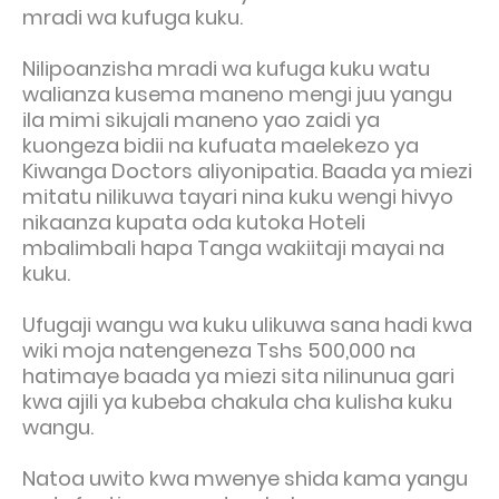
mradi wa kufuga kuku.
Nilipoanzisha mradi wa kufuga kuku watu
walianza kusema maneno mengi juu yangu
ila mimi sikujali maneno yao zaidi ya
kuongeza bidii na kufuata maelekezo ya
Kiwanga Doctors aliyonipatia. Baada ya miezi
mitatu nilikuwa tayari nina kuku wengi hivyo
nikaanza kupata oda kutoka Hoteli
mbalimbali hapa Tanga wakiitaji mayai na
kuku.
Ufugaji wangu wa kuku ulikuwa sana hadi kwa
wiki moja natengeneza Tshs 500,000 na
hatimaye baada ya miezi sita nilinunua gari
kwa ajili ya kubeba chakula cha kulisha kuku
wangu.
Natoa uwito kwa mwenye shida kama yangu