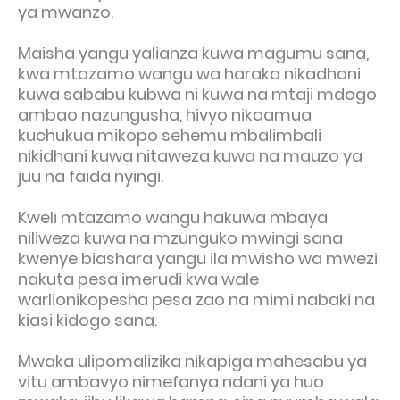
ya mwanzo.
Maisha yangu yalianza kuwa magumu sana,
kwa mtazamo wangu wa haraka nikadhani
kuwa sababu kubwa ni kuwa na mtaji mdogo
ambao nazungusha, hivyo nikaamua
kuchukua mikopo sehemu mbalimbali
nikidhani kuwa nitaweza kuwa na mauzo ya
juu na faida nyingi.
Kweli mtazamo wangu hakuwa mbaya
niliweza kuwa na mzunguko mwingi sana
kwenye biashara yangu ila mwisho wa mwezi
nakuta pesa imerudi kwa wale
warlionikopesha pesa zao na mimi nabaki na
kiasi kidogo sana.
Mwaka ulipomalizika nikapiga mahesabu ya
vitu ambavyo nimefanya ndani ya huo