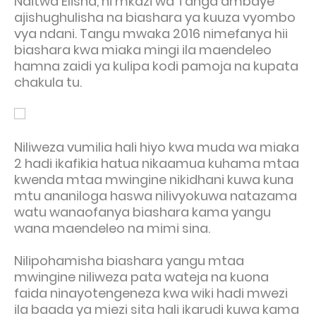
Naitwa Elisha, ni mkazi wa Tanga ambaye
ajishughulisha na biashara ya kuuza vyombo
vya ndani. Tangu mwaka 2016 nimefanya hii
biashara kwa miaka mingi ila maendeleo
hamna zaidi ya kulipa kodi pamoja na kupata
chakula tu.
Niliweza vumilia hali hiyo kwa muda wa miaka
2 hadi ikafikia hatua nikaamua kuhama mtaa
kwenda mtaa mwingine nikidhani kuwa kuna
mtu ananiloga haswa nilivyokuwa natazama
watu wanaofanya biashara kama yangu
wana maendeleo na mimi sina.
Nilipohamisha biashara yangu mtaa
mwingine niliweza pata wateja na kuona
faida ninayotengeneza kwa wiki hadi mwezi
ila baada ya miezi sita hali ikarudi kuwa kama