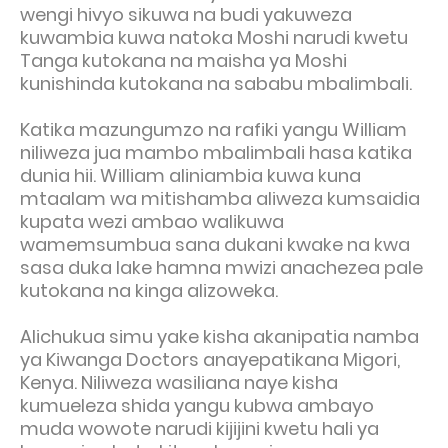
wengi hivyo sikuwa na budi yakuweza
kuwambia kuwa natoka Moshi narudi kwetu
Tanga kutokana na maisha ya Moshi
kunishinda kutokana na sababu mbalimbali.
Katika mazungumzo na rafiki yangu William
niliweza jua mambo mbalimbali hasa katika
dunia hii. William aliniambia kuwa kuna
mtaalam wa mitishamba aliweza kumsaidia
kupata wezi ambao walikuwa
wamemsumbua sana dukani kwake na kwa
sasa duka lake hamna mwizi anachezea pale
kutokana na kinga alizoweka.
Alichukua simu yake kisha akanipatia namba
ya Kiwanga Doctors anayepatikana Migori,
Kenya. Niliweza wasiliana naye kisha
kumueleza shida yangu kubwa ambayo
muda wowote narudi kijijini kwetu hali ya