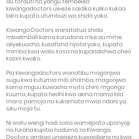
au tofauti na yangu tembelea
kiwangadoctors uweze saidika kuliko kukaa
bilra kupata ufumbuzi wa shida yako.
Kiwanga Doctors wanatatua shida
mbalimbali kama kurudisha mke au mme
aliyekuacha, kusafisha nyota yako, kupata
mimba kwa walio kosa na kupandishwa cheo
kazini kwako.
Pia kiwangadoctors wanatibu magonjwa
sugu kwa kutumia miti shamba, magonjwa
kama miguu kuwasha moto chini, mgongo
kuuma, kupata hedhi kwa akina mama kila
mara, pamoja na kukamata mwizi ndani ya
siku moja tu.
Ni watu wengi hadi sasa wamepata uponyaji
na furaha kupitia huduma za Kiwanga
Doctors ambao unaweza kuwasiliana na kwa