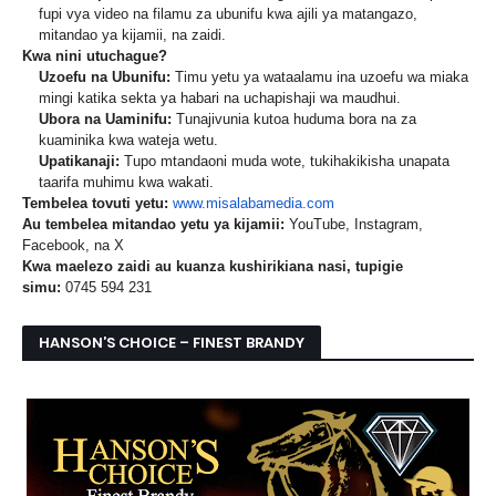
fupi vya video na filamu za ubunifu kwa ajili ya matangazo,
mitandao ya kijamii, na zaidi.
Kwa nini utuchague?
Uzoefu na Ubunifu:
Timu yetu ya wataalamu ina uzoefu wa miaka
mingi katika sekta ya habari na uchapishaji wa maudhui.
Ubora na Uaminifu:
Tunajivunia kutoa huduma bora na za
kuaminika kwa wateja wetu.
Upatikanaji:
Tupo mtandaoni muda wote, tukihakikisha unapata
taarifa muhimu kwa wakati.
Tembelea tovuti yetu:
www.misalabamedia.com
Au tembelea mitandao yetu ya kijamii:
YouTube, Instagram,
Facebook, na X
Kwa maelezo zaidi au kuanza kushirikiana nasi, tupigie
simu:
0745 594 231
HANSON’S CHOICE – FINEST BRANDY