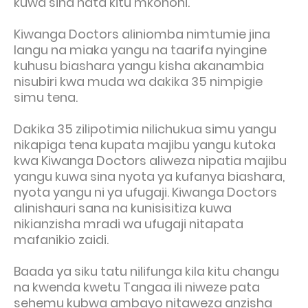
kuwa sina hata kitu mkononi.
Kiwanga Doctors aliniomba nimtumie jina
langu na miaka yangu na taarifa nyingine
kuhusu biashara yangu kisha akanambia
nisubiri kwa muda wa dakika 35 nimpigie
simu tena.
Dakika 35 zilipotimia nilichukua simu yangu
nikapiga tena kupata majibu yangu kutoka
kwa Kiwanga Doctors aliweza nipatia majibu
yangu kuwa sina nyota ya kufanya biashara,
nyota yangu ni ya ufugaji. Kiwanga Doctors
alinishauri sana na kunisisitiza kuwa
nikianzisha mradi wa ufugaji nitapata
mafanikio zaidi.
Baada ya siku tatu nilifunga kila kitu changu
na kwenda kwetu Tangaa ili niweze pata
sehemu kubwa ambayo nitaweza anzisha