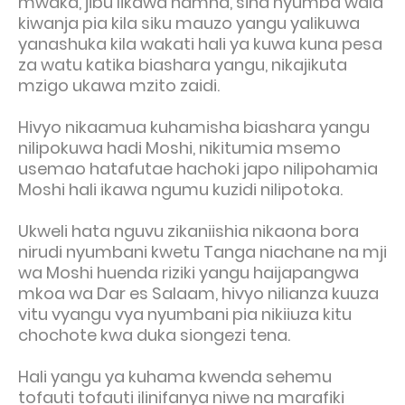
mwaka, jibu likawa hamna, sina nyumba wala
kiwanja pia kila siku mauzo yangu yalikuwa
yanashuka kila wakati hali ya kuwa kuna pesa
za watu katika biashara yangu, nikajikuta
mzigo ukawa mzito zaidi.
Hivyo nikaamua kuhamisha biashara yangu
nilipokuwa hadi Moshi, nikitumia msemo
usemao hatafutae hachoki japo nilipohamia
Moshi hali ikawa ngumu kuzidi nilipotoka.
Ukweli hata nguvu zikaniishia nikaona bora
nirudi nyumbani kwetu Tanga niachane na mji
wa Moshi huenda riziki yangu haijapangwa
mkoa wa Dar es Salaam, hivyo nilianza kuuza
vitu vyangu vya nyumbani pia nikiiuza kitu
chochote kwa duka siongezi tena.
Hali yangu ya kuhama kwenda sehemu
tofauti tofauti ilinifanya niwe na marafiki