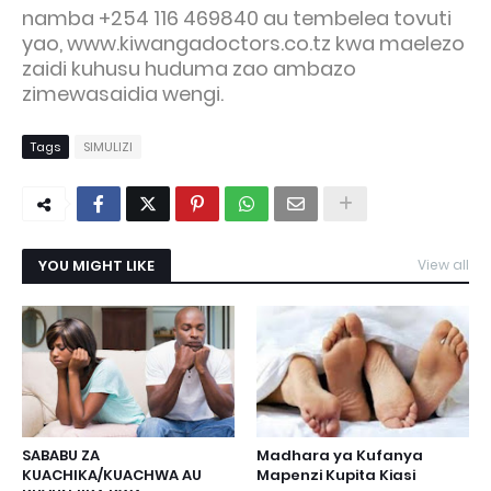
namba +254 116 469840 au tembelea tovuti
yao, www.kiwangadoctors.co.tz kwa maelezo
zaidi kuhusu huduma zao ambazo
zimewasaidia wengi.
Tags
SIMULIZI
YOU MIGHT LIKE
View all
SABABU ZA
Madhara ya Kufanya
KUACHIKA/KUACHWA AU
Mapenzi Kupita Kiasi