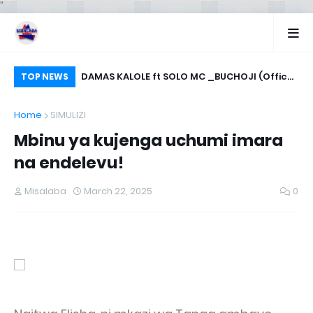
"
a Kuanzisha
DAMAS KALOLE ft SOLO MC _BUCHOJI (Offical
HI
TOP NEWS
music Audio)
W
Home
SIMULIZI
Mbinu ya kujenga uchumi imara
na endelevu!
Misalaba
March 22, 2025
0