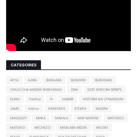
CATEGORIES
AFYA
AJIRA
BIASHARA
BUNGENI
BURUDANI
CHUO CHA MADINI SHINYANGA
DINI
EAST AFRICAN SPIRITS
ELIMU
Fedha
H
HABARI
HISTORIA NA UTAMADUNI
JAMII
Kilimo
KIMATAIFA
KITAIFA
MADINI
MAGAZETI
MAKA
MAKALA
MAP MASTAR
MATOKEO
MATUKIO
MICHEZO
MISALABA MEDIA
MUZIKI