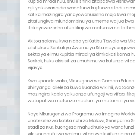
Kupitia mradi huu, shule shiriki zitapatiwa vishk
ajili ya kuwasaidia wanafunzi kujifunza stadi za ms
katika mazingira yanayowahusisha moja kwa moja. 
zitafungiwa miundombinu ya umeme wa jua kwa aji
itakayowezesha ufuatiliaji wa matumizi na tathm
Akitoa salamu kwa niaba ya Katibu Tawala wa Mk
alishukuru Serikali ya Awamu ya Sita inayoongozw
sekta ya elimu kupitia miradi ya kimkakati kama hu
Serikali, huku akisisitiza umuhimu wa kutunza vif
vijavyo.
Kwa upande wake, Mkurugenzi wa Camara Educati
Shinyanga, alieleza kuwa kuanzia wiki hii, wataanz
mazingira, kabla ya kuanza ufungaji wa vifaa ifik
watapatiwa mafunzo maalum ya matumizi ya vish
Naye Mkurugenzi wa Programu wa Imagine Worldwid
unatekelezwa katika nchi za Malawi, Senegal na 
stadi za KKK, kuongeza mahudhurio ya wanafun
vile upungufu wa walimu, vifaa vya kujifunzia na 