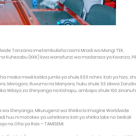
orldwide Tanzania imetambulisha rasmi Mradi wa Msingi TEK,
na Kuhesabu (KKK) kwa wanafunzi wa madarasa ya Kwanza, Pil
 miaka miwili katika jumla ya shule 533 nchini. Kati ya hizo, sh
ra, Morogoro, Ruvuma na Manyara, huku shule 33 zikiwa Zanziba
ka Wilaya za Shinyanga na Kishapu, ambapo shule 100 zinanuf
a wa Shinyanga, Mkurugenzi wa Shirika la Imagine Worldwide
 huu ni matokeo ya ushirikiano kati ya shirika lake na Serikali
ja na Ofisi ya Rais – TAMISEMI.