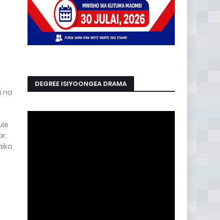
DEGREE ISIYOONGEA DRAMA
i na
ule
r.
aika