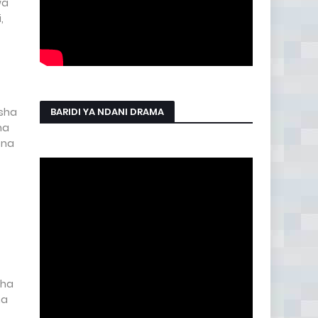
wa
,
BARIDI YA NDANI DRAMA
esha
na
 na
sha
ma