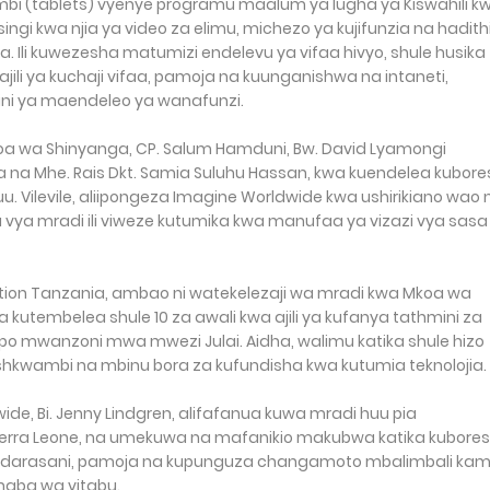
wambi (tablets) vyenye programu maalum ya lugha ya Kiswahili k
ingi kwa njia ya video za elimu, michezo ya kujifunzia na hadithi
Ili kuwezesha matumizi endelevu ya vifaa hivyo, shule husika
li ya kuchaji vifaa, pamoja na kuunganishwa na intaneti,
ini ya maendeleo ya wanafunzi.
oa wa Shinyanga, CP. Salum Hamduni, Bw. David Lyamongi
a na Mhe. Rais Dkt. Samia Suluhu Hassan, kwa kuendelea kubor
u. Vilevile, aliipongeza Imagine Worldwide kwa ushirikiano wao 
aa vya mradi ili viweze kutumika kwa manufaa ya vizazi vya sasa
on Tanzania, ambao ni watekelezaji wa mradi kwa Mkoa wa
a kutembelea shule 10 za awali kwa ajili ya kufanya tathmini za
apo mwanzoni mwa mwezi Julai. Aidha, walimu katika shule hizo
kwambi na mbinu bora za kufundisha kwa kutumia teknolojia.
e, Bi. Jenny Lindgren, alifafanua kuwa mradi huu pia
Sierra Leone, na umekuwa na mafanikio makubwa katika kubore
zi darasani, pamoja na kupunguza changamoto mbalimbali ka
uhaba wa vitabu.