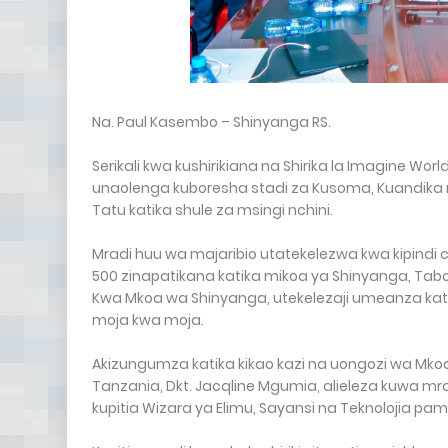
Na. Paul Kasembo – Shinyanga RS.
Serikali kwa kushirikiana na Shirika la Imagine W
unaolenga kuboresha stadi za Kusoma, Kuandika 
Tatu katika shule za msingi nchini.
Mradi huu wa majaribio utatekelezwa kwa kipindi cha
500 zinapatikana katika mikoa ya Shinyanga, Tabo
Kwa Mkoa wa Shinyanga, utekelezaji umeanza kati
moja kwa moja.
Akizungumza katika kikao kazi na uongozi wa Mko
Tanzania, Dkt. Jacqline Mgumia, alieleza kuwa mradi
kupitia Wizara ya Elimu, Sayansi na Teknolojia pamo