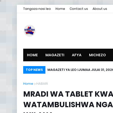
"
Tangaza nasi leo
Home
Contact us
About us
HOME
MAGAZETI
AFYA
MICHEZO
MAGAZETI YA LEO IJUMAA JULAI 31, 202
TOP NEWS
Home
HABARI
MRADI WA TABLET KWA 
WATAMBULISHWA NGAZ