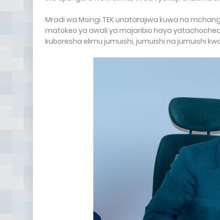
Mradi wa Msingi TEK unatarajiwa kuwa na mchango
matokeo ya awali ya majaribio haya yatachochea 
kuboresha elimu jumuishi, jumuishi na jumuishi kw