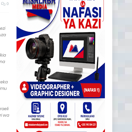
0
ezi
guza
kia
 na
weka
himu
raeli
ri wa