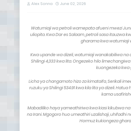
Alex Sonna
June 02, 2026
Watumiaji wa petroli wamepata afueni mwezi Juni
uliopita. Kwa Dar es Salaam, petroli sasa itauzwa k
gharama kwa watumiaji wa
Kwa upande wa dizeli, watumiaji wanakabiliwa na 
Shilingi 4,333 kwa lita. Ongezeko hilo limechang
kuongezeka kwa g
Licha ya changamoto hizo za kimataifa, Serikali 
ruzuku ya Shilingi 534.91 kwa kila lita ya dizeli. H
kama usafirish
Mabadiliko haya yameathiriwa kwa kiasi kikubwa na v
na Irani. Mgogoro huo umeathiri uzalishaji, uhifadhi
Hormuz kukiongeza gharama