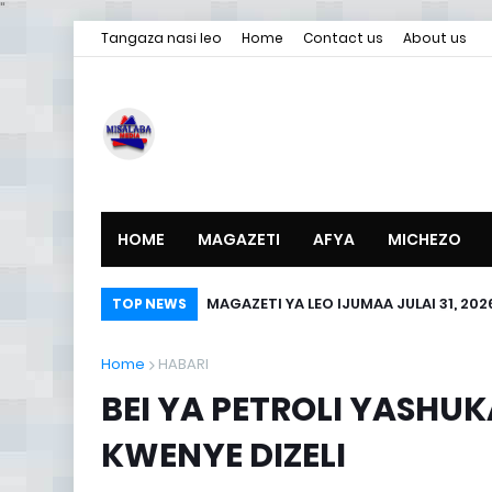
"
Tangaza nasi leo
Home
Contact us
About us
HOME
MAGAZETI
AFYA
MICHEZO
MAGAZETI YA LEO IJUMAA JULAI 31, 202
TOP NEWS
Home
HABARI
BEI YA PETROLI YASHU
KWENYE DIZELI