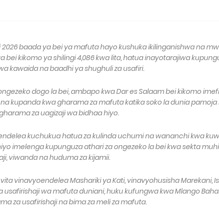
 2026 baada ya bei ya mafuta hayo kushuka ikilinganishwa na mw
wa bei kikomo ya shilingi 4,086 kwa lita, hatua inayotarajiwa kupun
 kawaida na baadhi ya shughuli za usafiri.
ongezeko dogo la bei, ambapo kwa Dar es Salaam bei kikomo imefi
iwa na kupanda kwa gharama za mafuta katika soko la dunia pamoja
harama za uagizaji wa bidhaa hiyo.
imeendelea kuchukua hatua za kulinda uchumi na wananchi kwa ku
atua hiyo imelenga kupunguza athari za ongezeko la bei kwa sekta mu
aji, viwanda na huduma za kijamii.
ita vinavyoendelea Mashariki ya Kati, vinavyohusisha Marekani, Is
 na usafirishaji wa mafuta duniani, huku kufungwa kwa Mlango Baha
 za usafirishaji na bima za meli za mafuta.