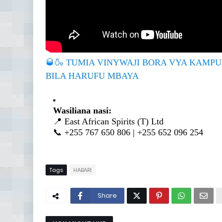
🥃🍶
TUMIA VINYWAJI BORA VYA KAMPUNI
BILA HARUFU MBAYA
Wasiliana nasi:
📍 East African Spirits (T) Ltd
📞 +255 767 650 806 | +255 652 096 254
Tags
HABARI
Share