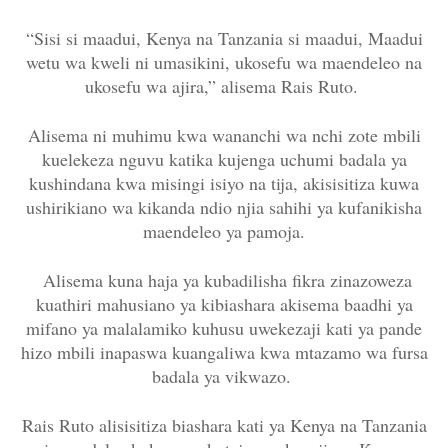
“Sisi si maadui, Kenya na Tanzania si maadui, Maadui
wetu wa kweli ni umasikini, ukosefu wa maendeleo na
ukosefu wa ajira,” alisema Rais Ruto.
Alisema ni muhimu kwa wananchi wa nchi zote mbili
kuelekeza nguvu katika kujenga uchumi badala ya
kushindana kwa misingi isiyo na tija, akisisitiza kuwa
ushirikiano wa kikanda ndio njia sahihi ya kufanikisha
maendeleo ya pamoja.
Alisema kuna haja ya kubadilisha fikra zinazoweza
kuathiri mahusiano ya kibiashara akisema baadhi ya
mifano ya malalamiko kuhusu uwekezaji kati ya pande
hizo mbili inapaswa kuangaliwa kwa mtazamo wa fursa
badala ya vikwazo.
Rais Ruto alisisitiza biashara kati ya Kenya na Tanzania