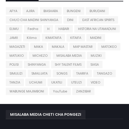
AFYA
AJIRA
BIASHARA
BUNGENI
BURUDANI
CHUO CHA MADINI SHINYANGA
DINI
EAST AFRICAN SPIRITS
ELIMU
Fedha
H
HABARI
HISTORIA NA UTAMADUNI
JAMII
Kilimo
KIMATAIFA
KITAIFA
MADINI
MAGAZETI
MAKA
MAKALA
MAP MASTAR
MATOKEO
MATUKIO
MICHEZO
MISALABA MEDIA
MUZIKI
POLISI
SHINYANGA
SHY TALENT FILMS
SIASA
SIMULIZI
SMAUJATA
SONGS
TAARIFA
TANGAZO
TANZIA
UCHUMI
UKATILI
UTEUZI
VIDEO
WABUNGE MAJIMBONI
YouTube
ZANZIBAR
MISALABA MEDIA CHETI CHA PONGEZI