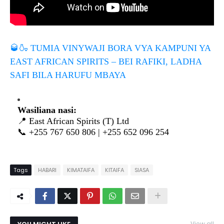
🥃🍶
TUMIA VINYWAJI BORA VYA KAMPUNI YA
EAST AFRICAN SPIRITS – BEI RAFIKI, LADHA
SAFI BILA HARUFU MBAYA
Wasiliana nasi:
📍 East African Spirits (T) Ltd
📞 +255 767 650 806 | +255 652 096 254
Tags
HABARI
KIMATAIFA
KITAIFA
SIASA
View all