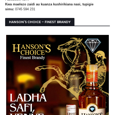
Kwa maelezo zaidi au kuanza kushirikiana nasi, tupigie
simu:
0745 594 231
HANSON’S CHOICE – FINEST BRANDY