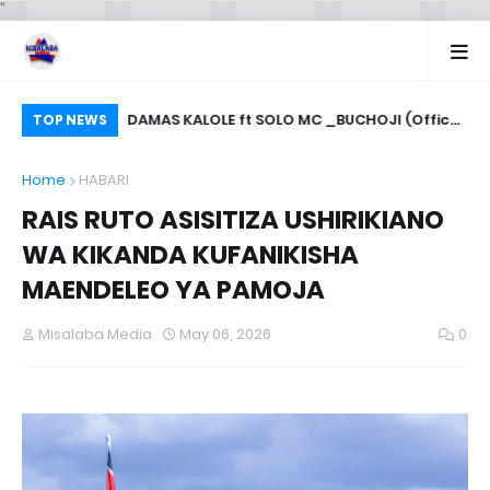
"
GOSTI 09, 2026
DAMAS KALOLE ft SOLO MC _BUCHOJI (Offical
Ha
TOP NEWS
music Audio)
Bi
Home
HABARI
RAIS RUTO ASISITIZA USHIRIKIANO
WA KIKANDA KUFANIKISHA
MAENDELEO YA PAMOJA
Misalaba Media
May 06, 2026
0