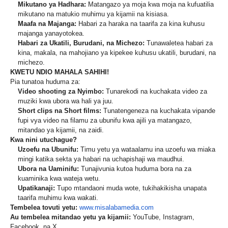
Mikutano ya Hadhara:
Matangazo ya moja kwa moja na kufuatilia
mikutano na matukio muhimu ya kijamii na kisiasa.
Maafa na Majanga:
Habari za haraka na taarifa za kina kuhusu
majanga yanayotokea.
Habari za Ukatili, Burudani, na Michezo:
Tunawaletea habari za
kina, makala, na mahojiano ya kipekee kuhusu ukatili, burudani, na
michezo.
KWETU NDIO MAHALA SAHIHI!
Pia tunatoa huduma za:
Video shooting za Nyimbo:
Tunarekodi na kuchakata video za
muziki kwa ubora wa hali ya juu.
Short clips na Short films:
Tunatengeneza na kuchakata vipande
fupi vya video na filamu za ubunifu kwa ajili ya matangazo,
mitandao ya kijamii, na zaidi.
Kwa nini utuchague?
Uzoefu na Ubunifu:
Timu yetu ya wataalamu ina uzoefu wa miaka
mingi katika sekta ya habari na uchapishaji wa maudhui.
Ubora na Uaminifu:
Tunajivunia kutoa huduma bora na za
kuaminika kwa wateja wetu.
Upatikanaji:
Tupo mtandaoni muda wote, tukihakikisha unapata
taarifa muhimu kwa wakati.
Tembelea tovuti yetu:
www.misalabamedia.com
Au tembelea mitandao yetu ya kijamii:
YouTube, Instagram,
Facebook, na X