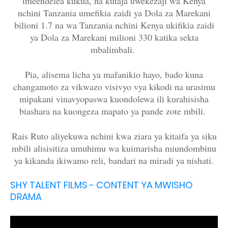
imeendelea kukua, na kutaja uwekezaji wa Kenya
nchini Tanzania umefikia zaidi ya Dola za Marekani
bilioni 1.7 na wa Tanzania nchini Kenya ukifikia zaidi
ya Dola za Marekani milioni 330 katika sekta
mbalimbali.
Pia, alisema licha ya mafanikio hayo, bado kuna
changamoto za vikwazo visivyo vya kikodi na urasimu
mipakani vinavyopaswa kuondolewa ili kurahisisha
biashara na kuongeza mapato ya pande zote mbili.
Rais Ruto aliyekuwa nchini kwa ziara ya kitaifa ya siku
mbili alisisitiza umuhimu wa kuimarisha miundombinu
ya kikanda ikiwamo reli, bandari na miradi ya nishati.
SHY TALENT FILMS - CONTENT YA MWISHO
DRAMA