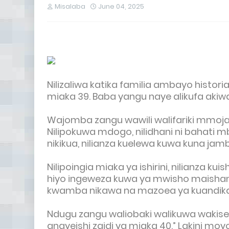
Misalaba
June 04, 2025
Nilizaliwa katika familia ambayo histori
miaka 39. Baba yangu naye alikufa akiw
Wajomba zangu wawili walifariki mmoja
Nilipokuwa mdogo, nilidhani ni bahati mb
nikikua, nilianza kuelewa kuwa kuna jambo
Nilipoingia miaka ya ishirini, nilianza kui
hiyo ingeweza kuwa ya mwisho maishani
kwamba nikawa na mazoea ya kuandika
Ndugu zangu waliobaki walikuwa wakise
anayeishi zaidi ya miaka 40.” Lakini moy