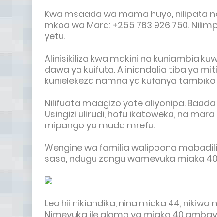
Kwa msaada wa mama huyo, nilipata na
mkoa wa Mara: +255 763 926 750. Nilimp
yetu.
Alinisikiliza kwa makini na kuniambia kuwa
dawa ya kuifuta. Aliniandalia tiba ya
kunielekeza namna ya kufanya tambiko l
Nilifuata maagizo yote aliyonipa. Baada 
Usingizi ulirudi, hofu ikatoweka, na m
mipango ya muda mrefu.
Wengine wa familia walipoona mabadilik
sasa, ndugu zangu wamevuka miaka 4
Leo hii nikiandika, nina miaka 44, nikiw
Nimevuka ile alama ya miaka 40 amba