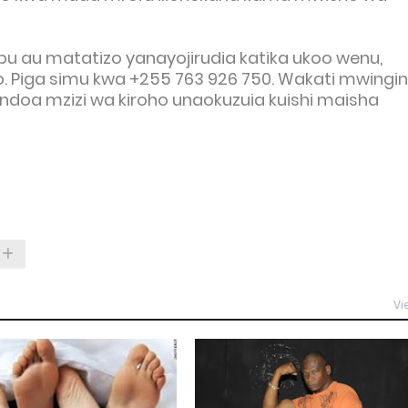
bu au matatizo yanayojirudia katika ukoo wenu,
. Piga simu kwa +255 763 926 750. Wakati mwingin
uondoa mzizi wa kiroho unaokuzuia kuishi maisha
Vi