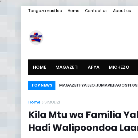
"
Tangaza nasi leo
Home
Contact us
About us
HOME
MAGAZETI
AFYA
MICHEZO
MAGAZETI YA LEO JUMAPILI AGOSTI 09,
TOP NEWS
Home
SIMULIZI
Kila Mtu wa Familia Ya
Hadi Walipoondoa Laa