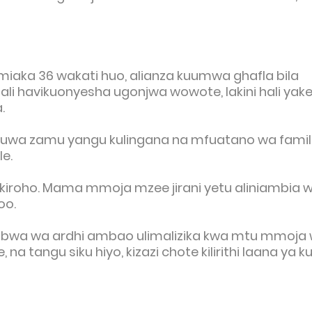
iaka 36 wakati huo, alianza kuumwa ghafla bila
ali havikuonyesha ugonjwa wowote, lakini hali yak
.
 ilikuwa zamu yangu kulingana na mfuatano wa famil
le.
iroho. Mama mmoja mzee jirani yetu aliniambia w
oo.
ubwa wa ardhi ambao ulimalizika kwa mtu mmoja
angu siku hiyo, kizazi chote kilirithi laana ya ku