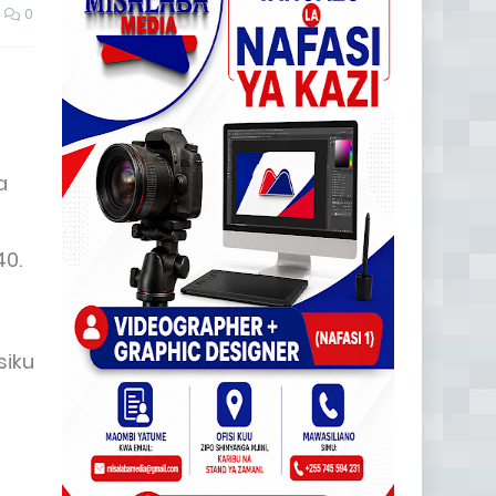
0
a
40.
a
siku