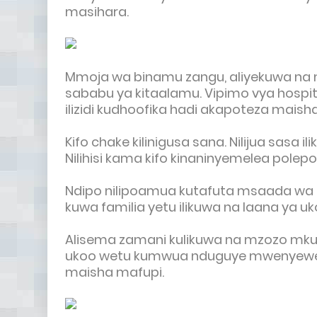
masihara.
Mmoja wa binamu zangu, aliyekuwa na m
sababu ya kitaalamu. Vipimo vya hospit
ilizidi kudhoofika hadi akapoteza maisha
Kifo chake kilinigusa sana. Nilijua sasa
Nilihisi kama kifo kinaninyemelea polepo
Ndipo nilipoamua kutafuta msaada wa k
kuwa familia yetu ilikuwa na laana ya uk
Alisema zamani kulikuwa na mzozo mk
ukoo wetu kumwua nduguye mwenyewe, na t
maisha mafupi.