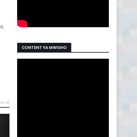
e,
CONTENT YA MWISHO
ew all