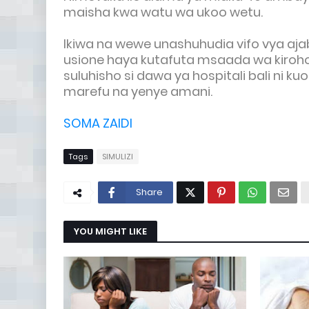
maisha kwa watu wa ukoo wetu.
Ikiwa na wewe unashuhudia vifo vya aja
usione haya kutafuta msaada wa kiroho
suluhisho si dawa ya hospitali bali ni k
marefu na yenye amani.
SOMA ZAIDI
Tags
SIMULIZI
Share
YOU MIGHT LIKE