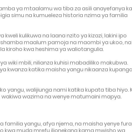
mba ya mtaalamu wa tiba za asili anayefanya ka
igia simu na kumueleza historia nzima ya familia
 kweli kulikuwa na laana nzito ya kizazi, lakini ipo
 mitishamba maalum pamoja na maombi ya ukoo, na
a kiroho kwa heshima ya waliotangulia.
ya wiki mbili, nilianza kuhisi mabadiliko makubwa.
ara ya kwanza katika maisha yangu nikaanza kupang
o yangu, walijiunga nami katika kupata tiba hiyo.
0 wakiwa wazima na wenye matumaini mapya.
a na familia yangu, afya njema, na maisha yenye fura
yo kwa muda mrefu ilionekana kama mwisho wa