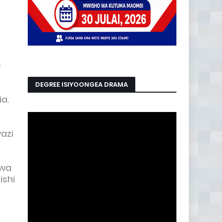
e
DEGREE ISIYOONGEA DRAMA
ia.
azi
 wa
ishi