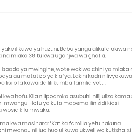
a yake ilikuwa ya huzuni. Babu yangu alikufa akiwa n
a na miaka 38 tu kwa ugonjwa wa ghafla.
 baada ya mwingine, wote wakiwa chini ya miaka 
aya au matatizo ya kiafya. Lakini kadri nilivyokuw
 lisilo la kawaida liliikumba familia yetu.
shi kwa hofu. Kila nilipoamka asubuhi, nilijiuliza kama 
 mwangu. Hofu ya kufa mapema ilinizidi kiasi
 wosia kila mwaka.
ma kwa masihara: “Katika familia yetu hakuna
oni mwangu nilijua huo ulikuwa ukweli wa kutisha, si